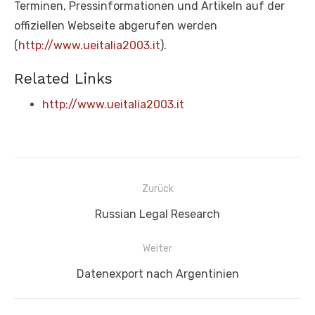
Terminen, Pressinformationen und Artikeln auf der
offiziellen Webseite abgerufen werden
(
http://www.ueitalia2003.it
).
Related Links
http://www.ueitalia2003.it
Beitragsnavigation
Zurück
Vorheriger
Russian Legal Research
Beitrag:
Weiter
Nächster
Datenexport nach Argentinien
Beitrag: