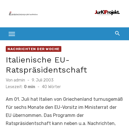
Zum
Inhalt
springen
NACHRICHTEN DER WOCHE
Italienische EU-
Ratspräsidentschaft
Veröffentlicht
Von
admin
9. Juli 2003
am
Lesezeit:
0 min
-
40
Wörter
Am 01. Juli hat Italien von Griechenland turnusgemäß
für sechs Monate den EU-Vorsitz im Ministerrat der
EU übernommen. Das Programm der
Ratspräsidentschaft kann neben u.a. Nachrichten,