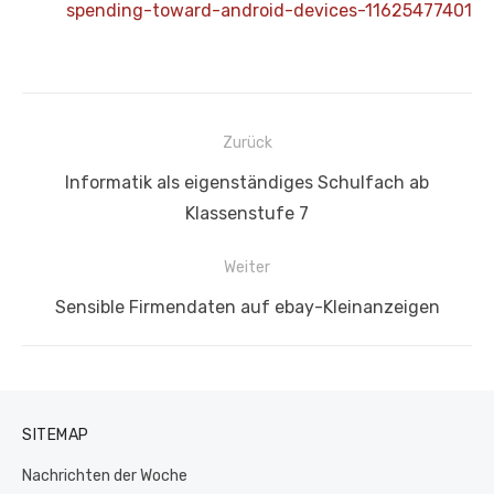
spending-toward-android-devices-11625477401
Beitragsnavigation
Zurück
Vorheriger
Informatik als eigenständiges Schulfach ab
Beitrag:
Klassenstufe 7
Weiter
Nächster
Sensible Firmendaten auf ebay-Kleinanzeigen
Beitrag:
SITEMAP
Nachrichten der Woche