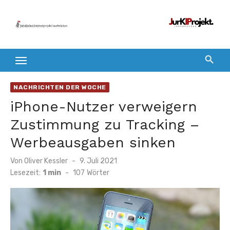
Zum
Inhalt
springen
NACHRICHTEN DER WOCHE
iPhone-Nutzer verweigern
Zustimmung zu Tracking –
Werbeausgaben sinken
Veröffentlicht
Von
Oliver Kessler
9. Juli 2021
am
Lesezeit:
1 min
-
107
Wörter