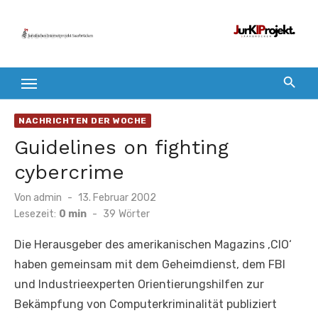
Zum
Inhalt
springen
NACHRICHTEN DER WOCHE
Guidelines on fighting
cybercrime
Veröffentlicht
Von
admin
13. Februar 2002
am
Lesezeit:
0 min
-
39
Wörter
Die Herausgeber des amerikanischen Magazins ‚CIO‘
haben gemeinsam mit dem Geheimdienst, dem FBI
und Industrieexperten Orientierungshilfen zur
Bekämpfung von Computerkriminalität publiziert