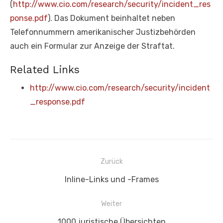
(
http://www.cio.com/research/security/incident_res
ponse.pdf
). Das Dokument beinhaltet neben
Telefonnummern amerikanischer Justizbehörden
auch ein Formular zur Anzeige der Straftat.
Related Links
http://www.cio.com/research/security/incident
_response.pdf
Beitragsnavigation
Zurück
Vorheriger
Inline-Links und -Frames
Beitrag:
Weiter
Nächster
1000 juristische Übersichten