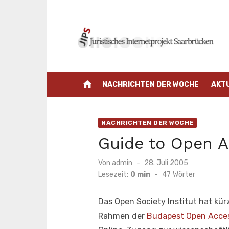
Zum
Inhalt
springen
home
NACHRICHTEN DER WOCHE
AKT
NACHRICHTEN DER WOCHE
Guide to Open A
Veröffentlicht
Von
admin
28. Juli 2005
am
Lesezeit:
0 min
-
47
Wörter
Das Open Society Institut hat kür
Rahmen der
Budapest Open Access