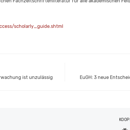
chen Fachzeitschriftenliteratur für alle akademischen Fel
ccess/scholarly_guide.shtml
Nächster
rwachung ist unzulässig
EuGH: 3 neue Entsche
Beitrag:
KOOP