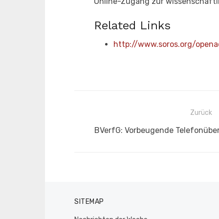
Online-Zugang zur wissenschaftli
Related Links
http://www.soros.org/opena
Beitragsnavigation
Zurück
Vorheriger
BVerfG: Vorbeugende Telefonübe
Beitrag:
SITEMAP