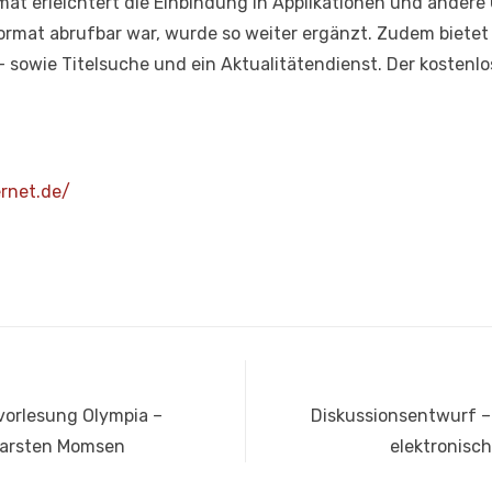
mat erleichtert die Einbindung in Applikationen und andere
ormat abrufbar war, wurde so weiter ergänzt. Zudem biet
t- sowie Titelsuche und ein Aktualitätendienst. Der kostenl
rnet.de/
Nächster
vorlesung Olympia –
Diskussionsentwurf –
Beitrag:
 Carsten Momsen
elektronisc