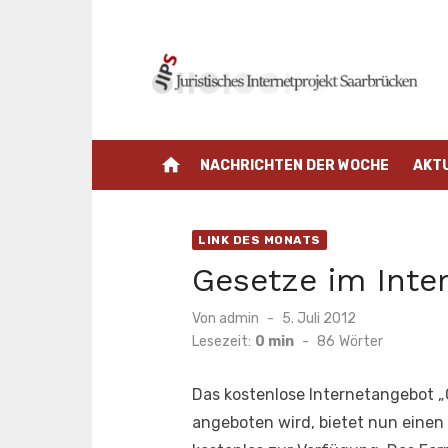
Zum
Inhalt
springen
home
NACHRICHTEN DER WOCHE
AKT
LINK DES MONATS
Gesetze im Inte
Veröffentlicht
Von
admin
5. Juli 2012
am
Lesezeit:
0 min
-
86
Wörter
Das kostenlose Internetangebot 
angeboten wird, bietet nun eine