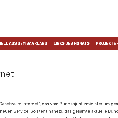
UELL AUS DEM SAARLAND
LINKS DES MONATS
PROJEKTE
rnet
„Gesetze im Internet“, das vom Bundesjustizministerium g
n neuen Service. So steht nahezu das gesamte aktuelle Bu