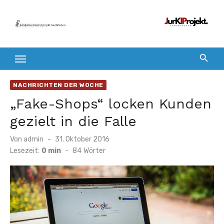
Zum
Inhalt
springen
NACHRICHTEN DER WOCHE
„Fake-Shops“ locken Kunden
gezielt in die Falle
Veröffentlicht
Von
admin
31. Oktober 2016
am
Lesezeit:
0 min
-
84
Wörter