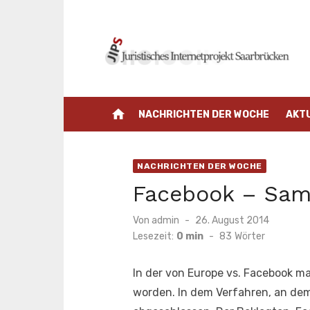
Zum
Inhalt
springen
home
NACHRICHTEN DER WOCHE
AKT
NACHRICHTEN DER WOCHE
Facebook – Sam
Veröffentlicht
Von
admin
26. August 2014
am
Lesezeit:
0 min
-
83
Wörter
In der von Europe vs. Facebook m
worden. In dem Verfahren, an dem