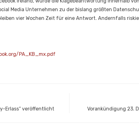
cebook Ireland, wurde die Klagebeantwortung innerhalb vo
Social Media Unternehmen zu der bislang größten Datensch
bleiben vier Wochen Zeit für eine Antwort. Andernfalls risk
book.org/PA_KB_mx.pdf
Nächster
-Erlass“ veröffentlicht
Vorankündigung 23. D
Beitrag: