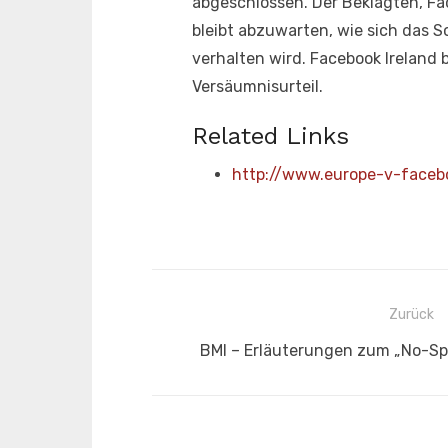
abgeschlossen. Der Beklagten, Fa
bleibt abzuwarten, wie sich das 
verhalten wird. Facebook Ireland 
Versäumnisurteil.
Related Links
http://www.europe-v-face
Beitragsnavigation
Zurück
Vorheriger
BMI – Erläuterungen zum „No-Spy
Beitrag: