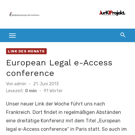
Zum
Inhalt
springen
LINK DES MONATS
European Legal e-Access
conference
Veröffentlicht
Von
admin
21. Juni 2013
am
Lesezeit:
0 min
-
91
Wörter
Unser neuer Link der Woche führt uns nach
Frankreich. Dort findet in regelmäßigen Abständen
eine dreitätige Konferenz mit dem Titel „European
legal e-Access conference“ in Paris statt. So auch im