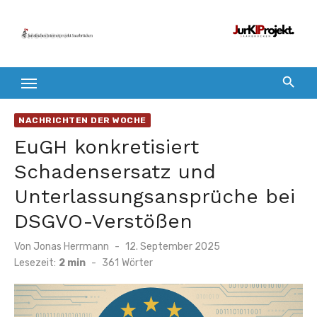
Zum
Inhalt
springen
NACHRICHTEN DER WOCHE
EuGH konkretisiert
Schadensersatz und
Unterlassungsansprüche bei
DSGVO-Verstößen
Veröffentlicht
Von
Jonas Herrmann
12. September 2025
am
Lesezeit:
2 min
-
361
Wörter