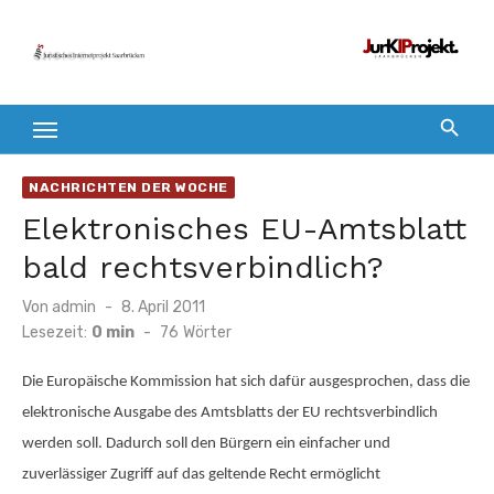
Zum
Inhalt
springen
NACHRICHTEN DER WOCHE
Elektronisches EU-Amtsblatt
bald rechtsverbindlich?
Veröffentlicht
Von
admin
8. April 2011
am
Lesezeit:
0 min
-
76
Wörter
Die Europäische Kommission hat sich dafür ausgesprochen, dass die
elektronische Ausgabe des Amtsblatts der EU rechtsverbindlich
werden soll. Dadurch soll den Bürgern ein einfacher und
zuverlässiger Zugriff auf das geltende Recht ermöglicht