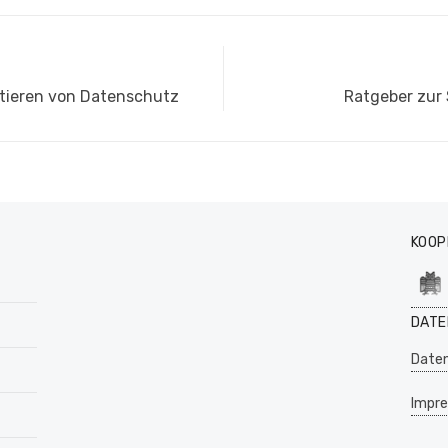
Nächster
itieren von Datenschutz
Ratgeber zur
Beitrag:
KOOP
DATE
Daten
Impr