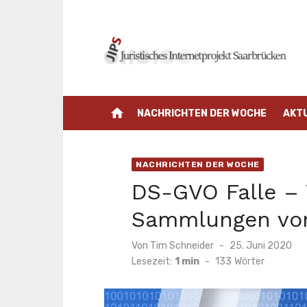
Zum
Inhalt
springen
home
NACHRICHTEN DER WOCHE
AKT
NACHRICHTEN DER WOCHE
DS-GVO Falle – 
Sammlungen von
Veröffentlicht
Von
Tim Schneider
25. Juni 2020
am
Lesezeit:
1 min
-
133
Wörter