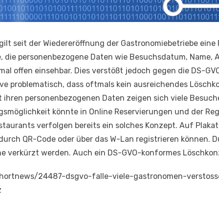
lt seit der Wiedereröffnung der Gastronomiebetriebe eine R
re, die personenbezogene Daten wie Besuchsdatum, Name, 
al offen einsehbar. Dies verstößt jedoch gegen die DS-GVO
ve problematisch, dass oftmals kein ausreichendes Löschko
ren personenbezogenen Daten zeigen sich viele Besucher
ngsmöglichkeit könnte in Online Reservierungen und der Reg
aurants verfolgen bereits ein solches Konzept. Auf Plakat
 durch QR-Code oder über das W-Lan registrieren können. D
 verkürzt werden. Auch ein DS-GVO-konformes Löschkonzept
et/shortnews/24487-dsgvo-falle-viele-gastronomen-versto
z