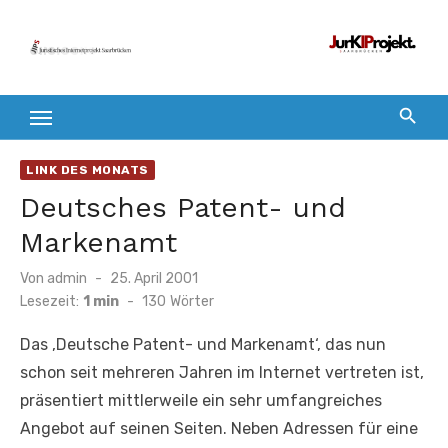
Zum
Inhalt
springen
LINK DES MONATS
Deutsches Patent- und
Markenamt
Veröffentlicht
Von
admin
25. April 2001
am
Lesezeit:
1 min
-
130
Wörter
Das ‚Deutsche Patent- und Markenamt‘, das nun
schon seit mehreren Jahren im Internet vertreten ist,
präsentiert mittlerweile ein sehr umfangreiches
Angebot auf seinen Seiten. Neben Adressen für eine