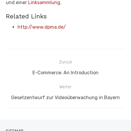
und einer
Linksammlung
.
Related Links
http://www.dpma.de/
Beitragsnavigation
Zurück
Vorheriger
E-Commerce: An Introduction
Beitrag:
Weiter
Nächster
Gesetzentwurf zur Videoüberwachung in Bayern
Beitrag: