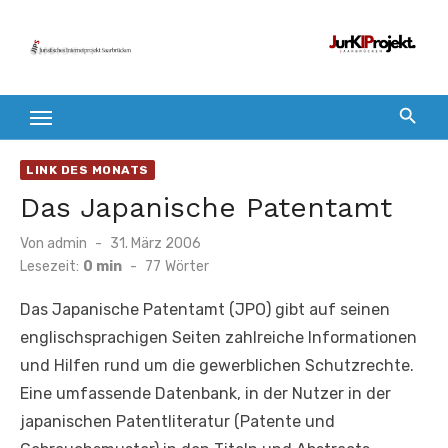
Zum
Inhalt
springen
LINK DES MONATS
Das Japanische Patentamt
Veröffentlicht
Von
admin
31. März 2006
am
Lesezeit:
0 min
-
77
Wörter
Das Japanische Patentamt (JPO) gibt auf seinen
englischsprachigen Seiten zahlreiche Informationen
und Hilfen rund um die gewerblichen Schutzrechte.
Eine umfassende Datenbank, in der Nutzer in der
japanischen Patentliteratur (Patente und