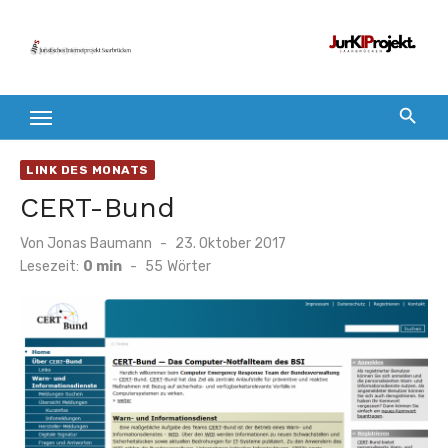
Zum
Inhalt
springen
LINK DES MONATS
CERT-Bund
Veröffentlicht
Von
Jonas Baumann
23. Oktober 2017
am
Lesezeit:
0 min
-
55
Wörter