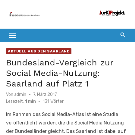
Zum
Inhalt
springen
AKTUELL AUS DEM SAARLAND
Bundesland-Vergleich zur
Social Media-Nutzung:
Saarland auf Platz 1
Veröffentlicht
Von
admin
7. März 2017
am
Lesezeit:
1 min
-
131
Wörter
Im Rahmen des Social Media-Atlas ist eine Studie
veröffentlicht worden, die die Social Media Nutzung
der Bundesländer gleicht. Das Saarland ist dabei auf