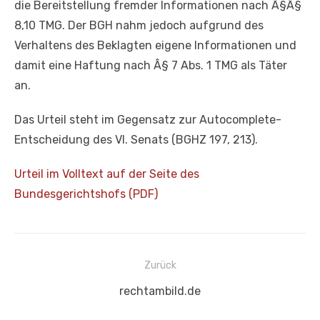
die Bereitstellung fremder Informationen nach Â§Â§
8,10 TMG. Der BGH nahm jedoch aufgrund des
Verhaltens des Beklagten eigene Informationen und
damit eine Haftung nach Â§ 7 Abs. 1 TMG als Täter
an.
Das Urteil steht im Gegensatz zur Autocomplete-
Entscheidung des VI. Senats (BGHZ 197, 213).
Urteil im Volltext auf der Seite des
Bundesgerichtshofs (PDF)
Beitragsnavigation
Zurück
Vorheriger
rechtambild.de
Beitrag: