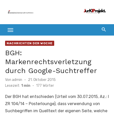
Zum
Inhalt
springen
NACHRICHTEN DER WOCHE
BGH:
Markenrechtsverletzung
durch Google-Suchtreffer
Veröffentlicht
Von
admin
21. Oktober 2015
am
Lesezeit:
1 min
-
177
Wörter
Der BGH hat entschieden (Urteil vom 30.07.2015, Az.: I
ZR 104/14 – Posterlounge), dass verwendung von
Suchbegriffen im Quelltext der eigenen Seite, welche