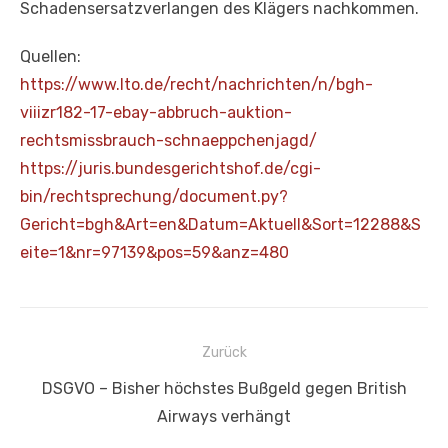
Schadensersatzverlangen des Klägers nachkommen.
Quellen:
https://www.lto.de/recht/nachrichten/n/bgh-
viiizr182-17-ebay-abbruch-auktion-
rechtsmissbrauch-schnaeppchenjagd/
https://juris.bundesgerichtshof.de/cgi-
bin/rechtsprechung/document.py?
Gericht=bgh&Art=en&Datum=Aktuell&Sort=12288&S
eite=1&nr=97139&pos=59&anz=480
Beitragsnavigation
Zurück
Vorheriger
DSGVO – Bisher höchstes Bußgeld gegen British
Beitrag:
Airways verhängt