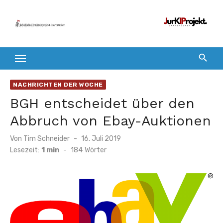
Zum
Inhalt
springen
NACHRICHTEN DER WOCHE
BGH entscheidet über den
Abbruch von Ebay-Auktionen
Veröffentlicht
Von
Tim Schneider
16. Juli 2019
am
Lesezeit:
1 min
-
184
Wörter