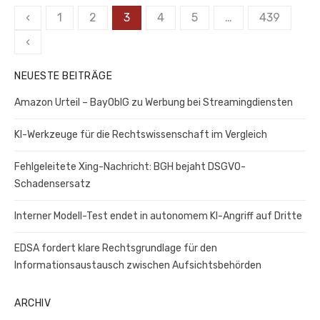
Seitennummerierung
‹
1
2
3
4
5
…
439
der
‹
Beiträge
NEUESTE BEITRÄGE
Amazon Urteil – BayOblG zu Werbung bei Streamingdiensten
KI-Werkzeuge für die Rechtswissenschaft im Vergleich
Fehlgeleitete Xing-Nachricht: BGH bejaht DSGVO-
Schadensersatz
Interner Modell-Test endet in autonomem KI-Angriff auf Dritte
EDSA fordert klare Rechtsgrundlage für den
Informationsaustausch zwischen Aufsichtsbehörden
ARCHIV