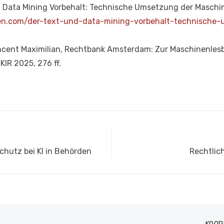
nd Data Mining Vorbehalt: Technische Umsetzung der Maschi
sen.com/der-text-und-data-mining-vorbehalt-technische
ncent Maximilian, Rechtbank Amsterdam: Zur Maschinenles
IR 2025, 276 ff.
Nächster
hutz bei KI in Behörden
Rechtlich
Beitrag: