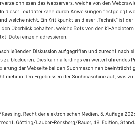
rverzeichnissen des Webservers, welche von den Webcrawle
 In dieser Textdatei kann durch Anweisungen festgelegt we
d welche nicht. Ein Kritikpunkt an dieser „Technik“ ist de
 den Überblick behalten, welche Bots von den KI-Anbietern
.txt-Datei einzeln adressieren.
schließenden Diskussion aufgegriffen und zurecht nach ein
 zu blockieren. Dies kann allerdings ein weiterführendes 
dexierung der Webseite bei den Suchmaschinen beeinträcht
cht mehr in den Ergebnissen der Suchmaschine auf, was zu e
r/Kaesling, Recht der elektronischen Medien, 5. Auflage 20
recht, Götting/Lauber-Rönsberg/Rauer, 48. Edition, Stand: