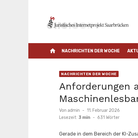
Zum
Inhalt
springen
home
NACHRICHTEN DER WOCHE
AKT
NACHRICHTEN DER WOCHE
Anforderungen 
Maschinenlesbar
Veröffentlicht
Von
admin
11. Februar 2026
am
Lesezeit:
3 min
-
631
Wörter
Gerade in dem Bereich der KI-Zu