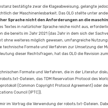
stanz bestätigte zwar die Klageabweisung, gelangte jedoc
lich der Maschinenlesbarkeit. Das OLG stellte unter ande
cher Sprache nicht den Anforderungen an die maschi
s Textes in natürlicher Sprache reiche nicht aus, erforderli
en die bereits im Jahr 2021 (das Jahr in dem sich der Sachve
cht ohne weiteres möglich gewesen, umfangreiche Nutzun
che technische Formate und Verfahren zur Umsetzung der M
utung dieser Rechtsfragen, hat das OLG die Revision zum
technischen Formate und Verfahren, die in der Literatur dis
obots.txt-Dateien, das TDM Reservation Protocol des World
rotokoll (Common Copyright Protocol Agreement) oder der
ations Council (IPTC)).
 mir im Vortrag die Verwendung der robots.txt-Dateien. Dab