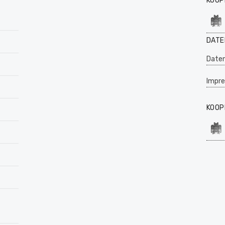
KOOP
DATE
Daten
Impr
KOOP