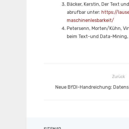
Bäcker, Kerstin, Der Text u
abrufbar unter:
https://lau
maschinenlesbarkeit/
Petersenn, Morten/Kühn, Vi
beim Text-und Data-Mining, K
Beitragsnavigation
Zurück
Vorheriger
Neue BfDI-Handreichung: Datensc
Beitrag: