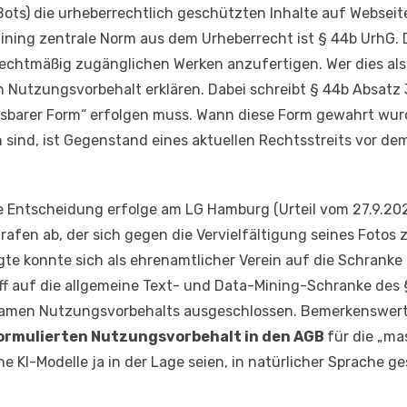
Bots) die urheberrechtlich geschützten Inhalte auf Webse
Mining zentrale Norm aus dem Urheberrecht ist § 44b UrhG. 
rechtmäßig zugänglichen Werken anzufertigen. Wer dies als
 Nutzungsvorbehalt erklären. Dabei schreibt § 44b Absatz 3
lesbarer Form“ erfolgen muss. Wann diese Form gewahrt w
n sind, ist Gegenstand eines aktuellen Rechtsstreits vor d
he Entscheidung erfolge am LG Hamburg (Urteil vom 27.9.202
rafen ab, der sich gegen die Vervielfältigung seines Fotos
agte konnte sich als ehrenamtlicher Verein auf die Schrank
iff auf die allgemeine Text- und Data-Mining-Schranke des
ksamen Nutzungsvorbehalts ausgeschlossen. Bemerkenswert 
 formulierten Nutzungsvorbehalt in den AGB
für die „ma
 KI-Modelle ja in der Lage seien, in natürlicher Sprache ge