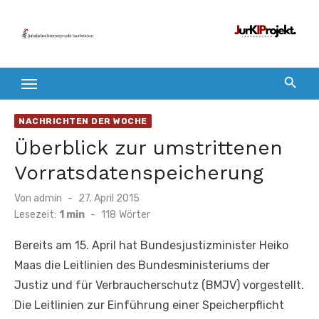
Zum
Inhalt
springen
NACHRICHTEN DER WOCHE
Überblick zur umstrittenen
Vorratsdatenspeicherung
Veröffentlicht
Von
admin
27. April 2015
am
Lesezeit:
1 min
-
118
Wörter
Bereits am 15. April hat Bundesjustizminister Heiko
Maas die Leitlinien des Bundesministeriums der
Justiz und für Verbraucherschutz (BMJV) vorgestellt.
Die Leitlinien zur Einführung einer Speicherpflicht