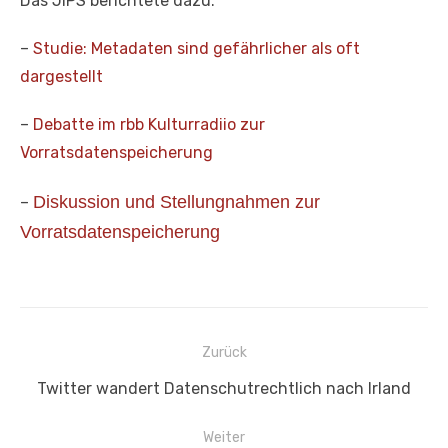
Das JIPS berichtete dazu:
–
Studie: Metadaten sind gefährlicher als oft
dargestellt
–
Debatte im rbb Kulturradiio zur
Vorratsdatenspeicherung
Diskussion und Stellungnahmen zur
–
Vorratsdatenspeicherung
Beitragsnavigation
Zurück
Vorheriger
Twitter wandert Datenschutrechtlich nach Irland
Beitrag:
Weiter