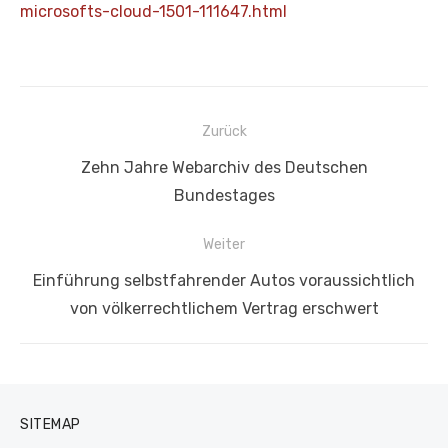
microsofts-cloud-1501-111647.html
Beitragsnavigation
Zurück
Vorheriger
Zehn Jahre Webarchiv des Deutschen
Beitrag:
Bundestages
Weiter
Nächster
Einführung selbstfahrender Autos voraussichtlich
Beitrag:
von völkerrechtlichem Vertrag erschwert
SITEMAP