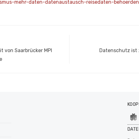
rismus-mehr-daten-datenaustausch-reisedaten-behoerden
Nächster
t von Saarbrücker MPI
Datenschutz ist 
Beitrag:
e
KOOP
DATE