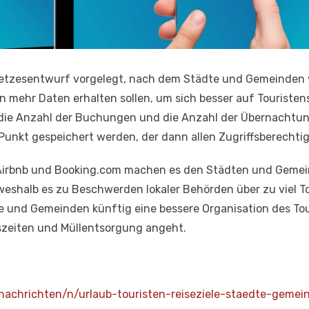
etzesentwurf vorgelegt, nach dem Städte und Gemeinden 
mehr Daten erhalten sollen, um sich besser auf Touristen
die Anzahl der Buchungen und die Anzahl der Übernachtung
 Punkt gespeichert werden, der dann allen Zugriffsberechti
Airbnb und Booking.com machen es den Städten und Gemei
eshalb es zu Beschwerden lokaler Behörden über zu viel T
e und Gemeinden künftig eine bessere Organisation des Tou
szeiten und Müllentsorgung angeht.
/nachrichten/n/urlaub-touristen-reiseziele-staedte-geme