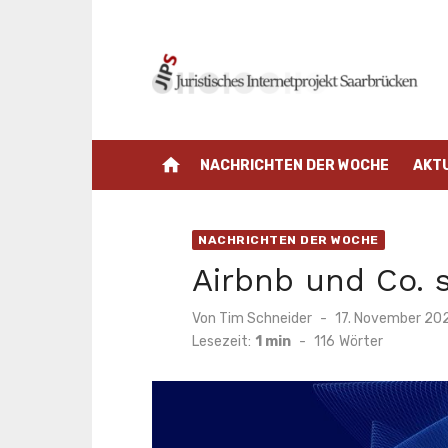
Zum
Inhalt
springen
home
NACHRICHTEN DER WOCHE
AKT
NACHRICHTEN DER WOCHE
Airbnb und Co. 
Veröffentlicht
Von
Tim Schneider
17. November 20
am
Lesezeit:
1 min
-
116
Wörter