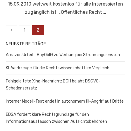
15.09.2010 weltweit kostenlos für alle Interessierten
zugänglich ist. „Öffentliches Recht …
Seitennummerierung
‹
1
2
der
NEUESTE BEITRÄGE
Beiträge
Amazon Urteil – BayOblG zu Werbung bei Streamingdiensten
KI-Werkzeuge für die Rechtswissenschaft im Vergleich
Fehlgeleitete Xing-Nachricht: BGH bejaht DSGVO-
Schadensersatz
Interner Modell-Test endet in autonomem KI-Angriff auf Dritte
EDSA fordert klare Rechtsgrundlage für den
Informationsaustausch zwischen Aufsichtsbehörden