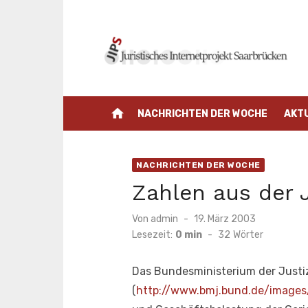
Zum
Inhalt
springen
home
NACHRICHTEN DER WOCHE
AKT
NACHRICHTEN DER WOCHE
Zahlen aus der 
Veröffentlicht
Von
admin
19. März 2003
am
Lesezeit:
0 min
-
32
Wörter
Das Bundesministerium der Justiz 
(
http://www.bmj.bund.de/images