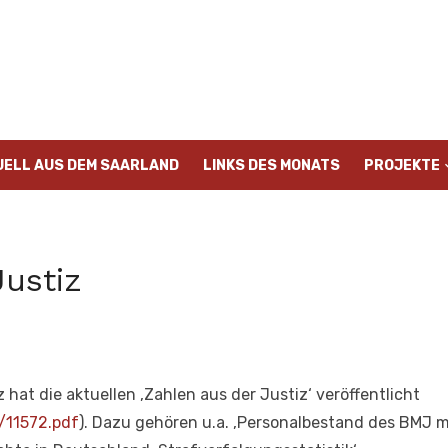
UELL AUS DEM SAARLAND
LINKS DES MONATS
PROJEKTE
Justiz
hat die aktuellen ‚Zahlen aus der Justiz‘ veröffentlicht
/11572.pdf
). Dazu gehören u.a. ‚Personalbestand des BMJ m