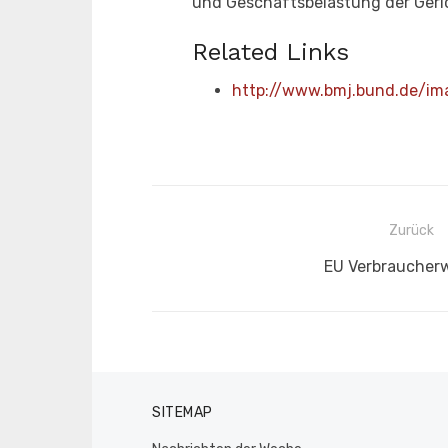
und Geschäftsbelastung der Geric
Related Links
http://www.bmj.bund.de/im
Beitragsnavigation
Zurück
Vorheriger
EU Verbraucher
Beitrag:
SITEMAP