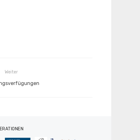
Weiter
er
ungsverfügungen
:
ERATIONEN