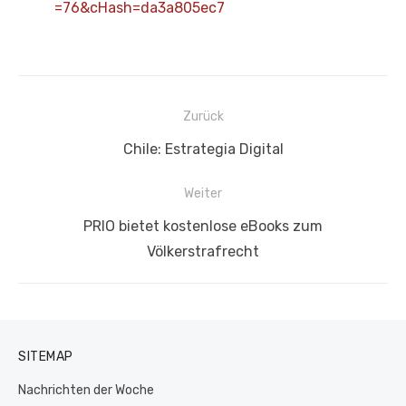
=76&cHash=da3a805ec7
Beitragsnavigation
Zurück
Vorheriger
Chile: Estrategia Digital
Beitrag:
Weiter
Nächster
PRIO bietet kostenlose eBooks zum
Beitrag:
Völkerstrafrecht
SITEMAP
Nachrichten der Woche