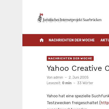
Zum
Inhalt
springen
home
NACHRICHTEN DER WOCHE
AKT
NACHRICHTEN DER WOCHE
Yahoo Creative
Veröffentlicht
Von
admin
2. Juni 2005
am
Lesezeit:
0 min
-
33
Wörter
Yahoo hat eine spezielle Suchfun
Testzwecken freigeschaltet (
http