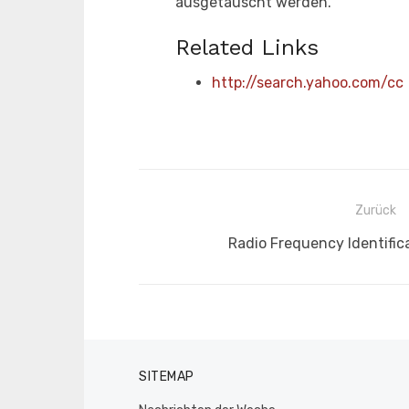
ausgetauscht werden.
Related Links
http://search.yahoo.com/cc
Beitragsnavigation
Zurück
Vorheriger
Radio Frequency Identific
Beitrag:
SITEMAP