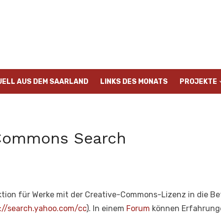
UELL AUS DEM SAARLAND
LINKS DES MONATS
PROJEKTE
 Commons Search
ktion für Werke mit der Creative-Commons-Lizenz in die B
://search.yahoo.com/cc
). In einem
Forum
können Erfahrung