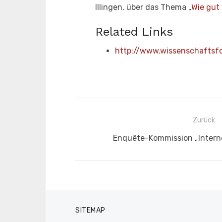
Illingen, über das Thema „
Wie gut 
Related Links
http://www.wissenschaftsf
Beitragsnavigation
Zurück
Vorheriger
Enquête-Kommission „Internet
Beitrag:
SITEMAP