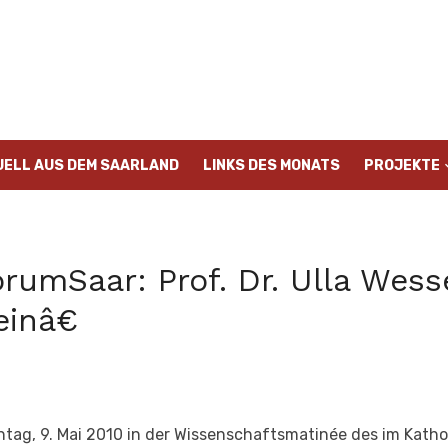
UELL AUS DEM SAARLAND
LINKS DES MONATS
PROJEKTE
rumSaar: Prof. Dr. Ulla Wess
einâ€
nntag, 9. Mai 2010 in der Wissenschaftsmatinée des im Katho