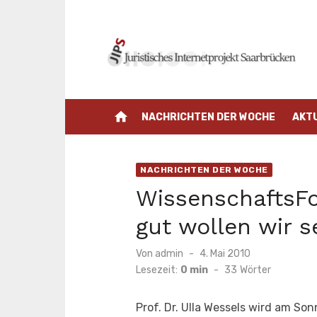
Zum
Inhalt
springen
home
NACHRICHTEN DER WOCHE
AKT
NACHRICHTEN DER WOCHE
WissenschaftsFo
gut wollen wir s
Veröffentlicht
Von
admin
4. Mai 2010
am
Lesezeit:
0 min
-
33
Wörter
Prof. Dr. Ulla Wessels wird am So