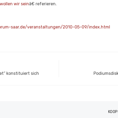
wollen wir sein
â€ referieren.
orum-saar.de/veranstaltungen/2010-05-09/index.html
Nächster
“ konstituiert sich
Podiumsdisk
Beitrag:
KOOP