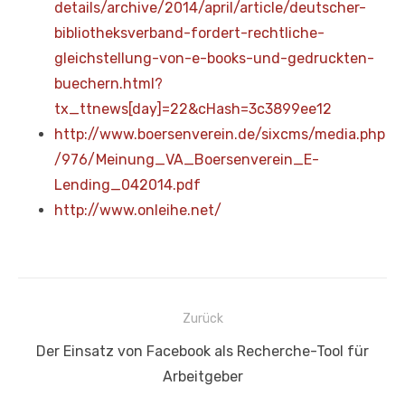
details/archive/2014/april/article/deutscher-
bibliotheksverband-fordert-rechtliche-
gleichstellung-von-e-books-und-gedruckten-
buechern.html?
tx_ttnews[day]=22&cHash=3c3899ee12
http://www.boersenverein.de/sixcms/media.php
/976/Meinung_VA_Boersenverein_E-
Lending_042014.pdf
http://www.onleihe.net/
Beitragsnavigation
Zurück
Vorheriger
Der Einsatz von Facebook als Recherche-Tool für
Beitrag:
Arbeitgeber