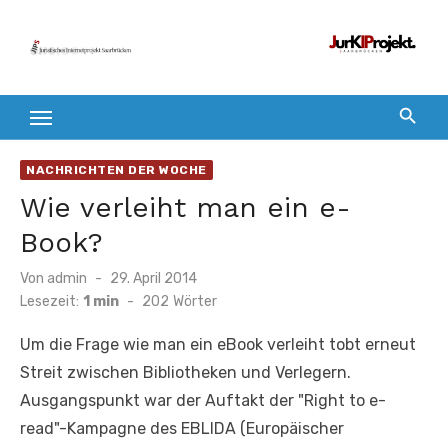
Zum
Inhalt
springen
NACHRICHTEN DER WOCHE
Wie verleiht man ein e-
Book?
Veröffentlicht
Von
admin
29. April 2014
am
Lesezeit:
1 min
-
202
Wörter
Um die Frage wie man ein eBook verleiht tobt erneut
Streit zwischen Bibliotheken und Verlegern.
Ausgangspunkt war der Auftakt der "Right to e-
read"-Kampagne des EBLIDA (Europäischer