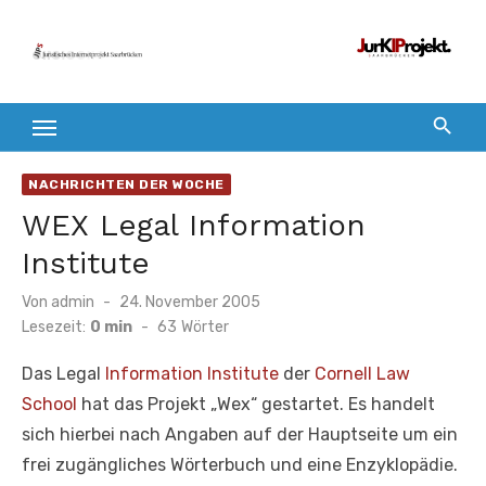
Zum
Inhalt
springen
NACHRICHTEN DER WOCHE
WEX Legal Information
Institute
Veröffentlicht
Von
admin
24. November 2005
am
Lesezeit:
0 min
-
63
Wörter
Das Legal
Information Institute
der
Cornell Law
School
hat das Projekt „Wex“ gestartet. Es handelt
sich hierbei nach Angaben auf der Hauptseite um ein
frei zugängliches Wörterbuch und eine Enzyklopädie.