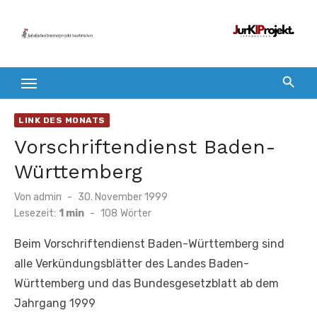
Zum
Inhalt
springen
LINK DES MONATS
Vorschriftendienst Baden-
Württemberg
Veröffentlicht
Von
admin
30. November 1999
am
Lesezeit:
1 min
-
108
Wörter
Beim Vorschriftendienst Baden-Württemberg sind
alle Verkündungsblätter des Landes Baden-
Württemberg und das Bundesgesetzblatt ab dem
Jahrgang 1999