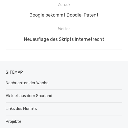
Beitragsnavigation
Zurück
Vorheriger
Google bekommt Doodle-Patent
Beitrag:
Weiter
Nächster
Neuauflage des Skripts Internetrecht
Beitrag:
SITEMAP
Nachrichten der Woche
Aktuell aus dem Saarland
Links des Monats
Projekte