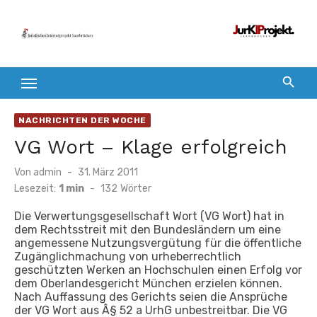
Zum
Inhalt
springen
NACHRICHTEN DER WOCHE
VG Wort – Klage erfolgreich
Veröffentlicht
Von
admin
31. März 2011
am
Lesezeit:
1 min
-
132
Wörter
Die Verwertungsgesellschaft Wort (VG Wort) hat in
dem Rechtsstreit mit den Bundesländern um eine
angemessene Nutzungsvergütung für die öffentliche
Zugänglichmachung von urheberrechtlich
geschützten Werken an Hochschulen einen Erfolg vor
dem Oberlandesgericht München erzielen können.
Nach Auffassung des Gerichts seien die Ansprüche
der VG Wort aus Â§ 52 a UrhG unbestreitbar. Die VG