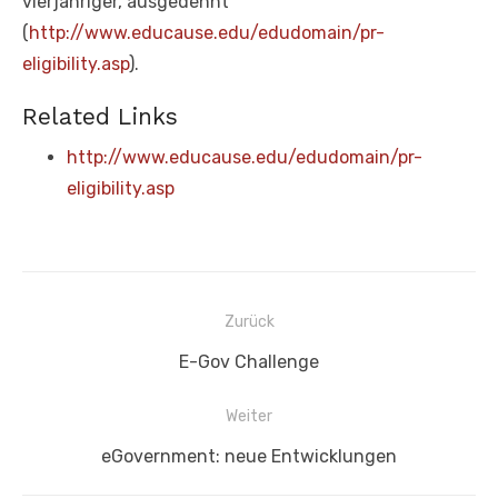
vierjähriger, ausgedehnt
(
http://www.educause.edu/edudomain/pr-
eligibility.asp
).
Related Links
http://www.educause.edu/edudomain/pr-
eligibility.asp
Beitragsnavigation
Zurück
Vorheriger
E-Gov Challenge
Beitrag:
Weiter
Nächster
eGovernment: neue Entwicklungen
Beitrag: