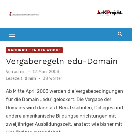
Zum
Inhalt
springen
NACHRICHTEN DER WOCHE
Vergaberegeln edu-Domain
Veröffentlicht
Von
admin
12. März 2003
am
Lesezeit:
0 min
-
38
Wörter
Ab Mitte April 2003 werden die Vergabebedingungen
für die Domain ‚.edu‘ gelockert. Die Vergabe der
Domains wird dann auf Berufsschulen, Colleges und
andere amerikanische Bildungseinrichtungen mit
zweijähriger Ausbildungszeit, anstatt wie bisher mit