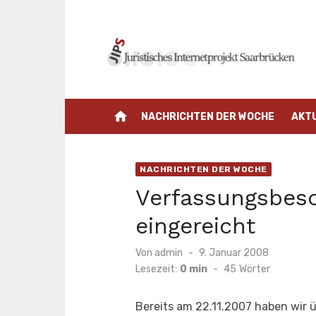
Zum
Inhalt
springen
home
NACHRICHTEN DER WOCHE
AKT
NACHRICHTEN DER WOCHE
Verfassungsbesc
eingereicht
Veröffentlicht
Von
admin
9. Januar 2008
am
Lesezeit:
0 min
-
45
Wörter
Bereits am 22.11.2007 haben wir 