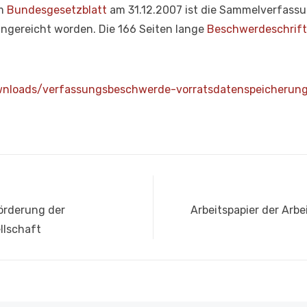
im
Bundesgesetzblatt
am 31.12.2007 ist die Sammelverfass
ingereicht worden. Die 166 Seiten lange
Beschwerdeschrift
ownloads/verfassungsbeschwerde-vorratsdatenspeicherung
Nächster
örderung der
Arbeitspapier der Arbe
Beitrag:
llschaft