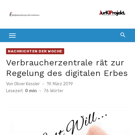
Zum
Inhalt
springen
NACHRICHTEN DER WOCHE
Verbraucherzentrale rät zur
Regelung des digitalen Erbes
Veröffentlicht
Von
Oliver Kessler
19. März 2019
am
Lesezeit:
0 min
-
76
Wörter