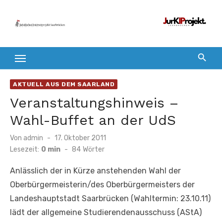
Zum
Inhalt
springen
AKTUELL AUS DEM SAARLAND
Veranstaltungshinweis –
Wahl-Buffet an der UdS
Veröffentlicht
Von
admin
17. Oktober 2011
am
Lesezeit:
0 min
-
84
Wörter
Anlässlich der in Kürze anstehenden Wahl der
Oberbürgermeisterin/des Oberbürgermeisters der
Landeshauptstadt Saarbrücken (Wahltermin: 23.10.11)
lädt der allgemeine Studierendenausschuss (AStA)