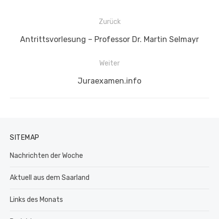
Beitragsnavigation
Zurück
Vorheriger
Antrittsvorlesung – Professor Dr. Martin Selmayr
Beitrag:
Weiter
Nächster
Juraexamen.info
Beitrag:
SITEMAP
Nachrichten der Woche
Aktuell aus dem Saarland
Links des Monats