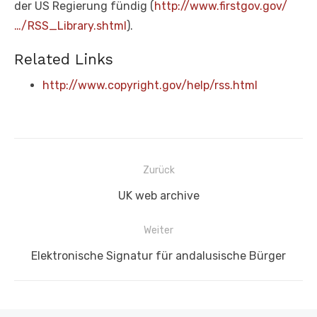
der US Regierung fündig (
http://www.firstgov.gov/
…/RSS_Library.shtml
).
Related Links
http://www.copyright.gov/help/rss.html
Beitragsnavigation
Zurück
Vorheriger
UK web archive
Beitrag:
Weiter
Nächster
Elektronische Signatur für andalusische Bürger
Beitrag: