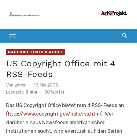
Zum
Inhalt
springen
NACHRICHTEN DER WOCHE
US Copyright Office mit 4
RSS-Feeds
Veröffentlicht
Von
admin
19. Mai 2005
am
Lesezeit:
0 min
-
30
Wörter
Das US Copyright Office bietet nun 4 RSS-Feeds an
(
http://www.copyright.gov/help/rss.html
). Wer
darüber hinaus Newsfeeds amerikanischer
Institutionen sucht, wird eventuell auf den Seiten