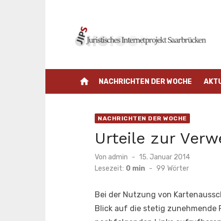
Zum
Inhalt
springen
home
NACHRICHTEN DER WOCHE
AKT
NACHRICHTEN DER WOCHE
Urteile zur Ver
Veröffentlicht
Von
admin
15. Januar 2014
am
Lesezeit:
0 min
-
99
Wörter
Bei der Nutzung von Kartenaussch
Blick auf die stetig zunehmende