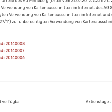
rteile des AG Pinneberg (Urteil vom 31.07.2012, Az.: 62 C 
r Verwendung von Kartenausschnitten im Internet, des AG S
tigten Verwendung von Kartenausschnitten im Internet und
3327/11) zur unberechtigten Verwendung von Kartenausschni
?id=20140008
?id=20140007
?id=20140006
Nächster
3 verfügbar
Aktionstage „
Beitrag: