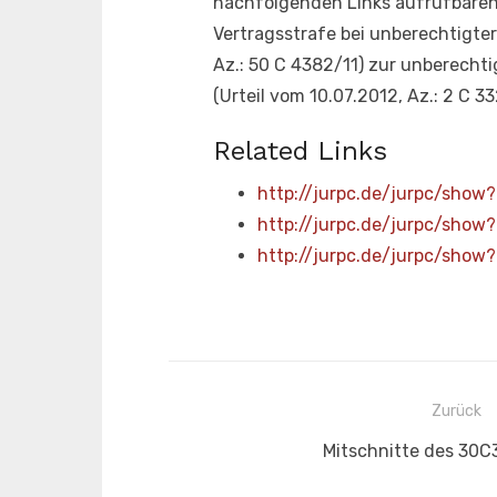
nachfolgenden Links aufrufbaren U
Vertragsstrafe bei unberechtigte
Az.: 50 C 4382/11) zur unberech
(Urteil vom 10.07.2012, Az.: 2 C 
Related Links
http://jurpc.de/jurpc/show
http://jurpc.de/jurpc/show
http://jurpc.de/jurpc/show
Beitragsnavigation
Zurück
Vorheriger
Mitschnitte des 30C
Beitrag: