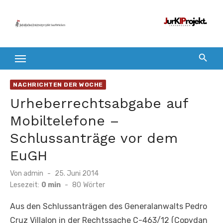
Zum
Inhalt
springen
NACHRICHTEN DER WOCHE
Urheberrechtsabgabe auf
Mobiltelefone –
Schlussanträge vor dem
EuGH
Veröffentlicht
Von
admin
25. Juni 2014
am
Lesezeit:
0 min
-
80
Wörter
Aus den Schlussanträgen des Generalanwalts Pedro
Cruz Villalon in der Rechtssache C-463/12 (Copydan