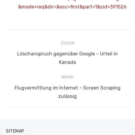
&mode=req&dir=&occ=first&part=1&cid=391526
Beitragsnavigation
Zurück
Vorheriger
Löschanspruch gegenüber Google – Urteil in
Beitrag:
Kanada
Weiter
Nächster
Flugvermittlung im Internet – Screen Scraping
Beitrag:
zulässig
SITEMAP