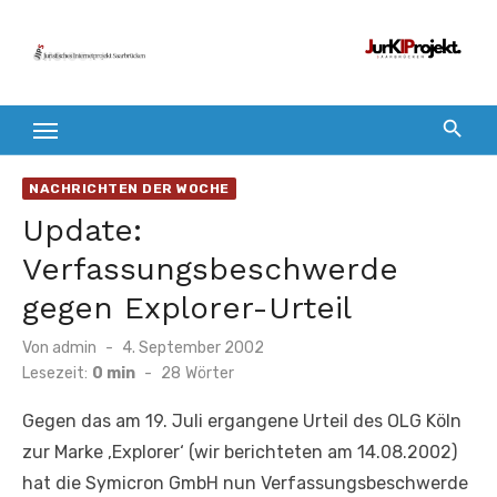
Zum
Inhalt
springen
NACHRICHTEN DER WOCHE
Update:
Verfassungsbeschwerde
gegen Explorer-Urteil
Veröffentlicht
Von
admin
4. September 2002
am
Lesezeit:
0 min
-
28
Wörter
Gegen das am 19. Juli ergangene Urteil des OLG Köln
zur Marke ‚Explorer‘ (wir berichteten am 14.08.2002)
hat die Symicron GmbH nun Verfassungsbeschwerde