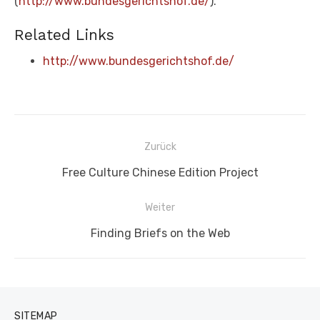
(
http://www.bundesgerichtshof.de/
).
Related Links
http://www.bundesgerichtshof.de/
Beitragsnavigation
Zurück
Vorheriger
Free Culture Chinese Edition Project
Beitrag:
Weiter
Nächster
Finding Briefs on the Web
Beitrag:
SITEMAP