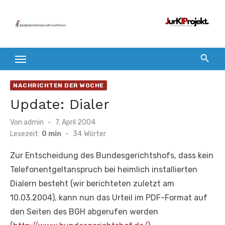
Zum
Inhalt
springen
NACHRICHTEN DER WOCHE
Update: Dialer
Veröffentlicht
Von
admin
7. April 2004
am
Lesezeit:
0 min
-
34
Wörter
Zur Entscheidung des Bundesgerichtshofs, dass kein
Telefonentgeltanspruch bei heimlich installierten
Dialern besteht (wir berichteten zuletzt am
10.03.2004), kann nun das Urteil im PDF-Format auf
den Seiten des BGH abgerufen werden