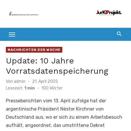
Zum
Inhalt
springen
NACHRICHTEN DER WOCHE
Update: 10 Jahre
Vorratsdatenspeicherung
Veröffentlicht
Von
admin
21. April 2005
am
Lesezeit:
1 min
-
100
Wörter
Presseberichten vom 13. April zufolge hat der
argentinische Präsident Néstor Kirchner von
Deutschland aus, wo er sich zu einem Arbeitsbesuch
aufhält, angeordnet, das umstrittene Dekret