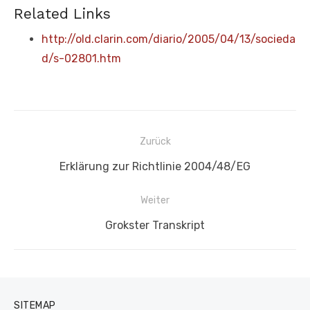
Related Links
http://old.clarin.com/diario/2005/04/13/socieda
d/s-02801.htm
Beitragsnavigation
Zurück
Vorheriger
Erklärung zur Richtlinie 2004/48/EG
Beitrag:
Weiter
Nächster
Grokster Transkript
Beitrag:
SITEMAP