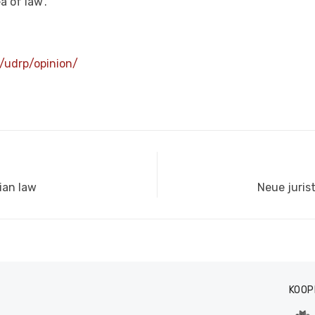
a of law‘.
u/udrp/opinion/
Nächster
ian law
Neue juris
Beitrag:
KOOP