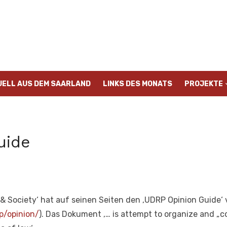
UELL AUS DEM SAARLAND
LINKS DES MONATS
PROJEKTE
uide
& Society‘ hat auf seinen Seiten den ‚UDRP Opinion Guide‘ 
p/opinion/
). Das Dokument ‚… is attempt to organize and „c