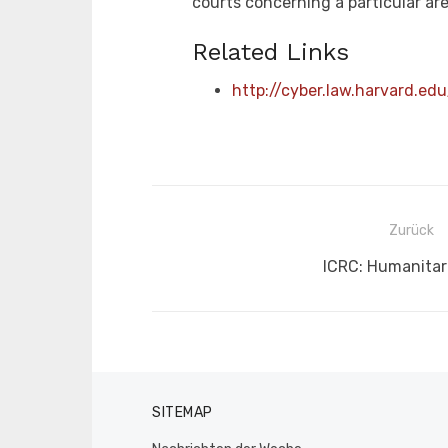
courts concerning a particular are
Related Links
http://cyber.law.harvard.ed
Beitragsnavigation
Zurück
Vorheriger
ICRC: Humanitar
Beitrag:
SITEMAP