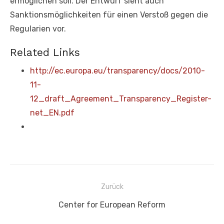
ermöglichen soll. Der Entwurf sieht auch
Sanktionsmöglichkeiten für einen Verstoß gegen die
Regularien vor.
Related Links
http://ec.europa.eu/transparency/docs/2010-
11-
12_draft_Agreement_Transparency_Register-
net_EN.pdf
Beitragsnavigation
Zurück
Vorheriger
Center for European Reform
Beitrag: