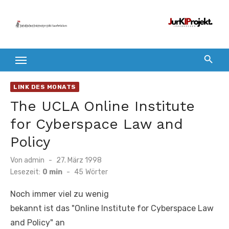
Zum
Inhalt
springen
LINK DES MONATS
The UCLA Online Institute
for Cyberspace Law and
Policy
Veröffentlicht
Von
admin
27. März 1998
am
Lesezeit:
0 min
-
45
Wörter
Noch immer viel zu wenig
bekannt ist das "Online Institute for Cyberspace Law
and Policy" an