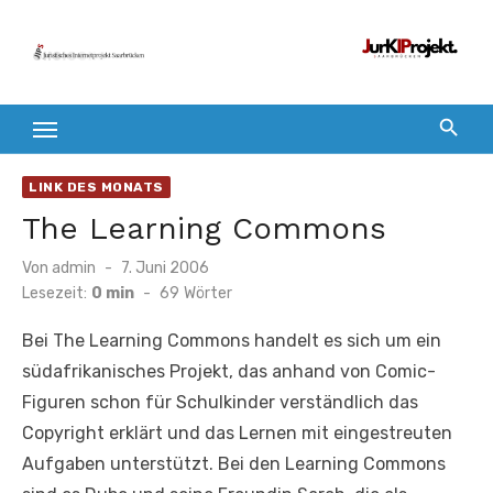
Zum
Inhalt
springen
LINK DES MONATS
The Learning Commons
Veröffentlicht
Von
admin
7. Juni 2006
am
Lesezeit:
0 min
-
69
Wörter
Bei The Learning Commons handelt es sich um ein
südafrikanisches Projekt, das anhand von Comic-
Figuren schon für Schulkinder verständlich das
Copyright erklärt und das Lernen mit eingestreuten
Aufgaben unterstützt. Bei den Learning Commons