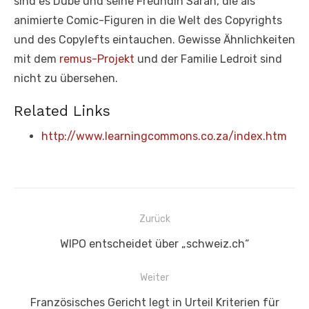
sind es Dube und seine Freundin Sarah, die als
animierte Comic-Figuren in die Welt des Copyrights
und des Copylefts eintauchen. Gewisse Ähnlichkeiten
mit dem
remus-Projekt
und der Familie Ledroit sind
nicht zu übersehen.
Related Links
http://www.learningcommons.co.za/index.htm
Beitragsnavigation
Zurück
Vorheriger
WIPO entscheidet über „schweiz.ch“
Beitrag:
Weiter
Nächster
Französisches Gericht legt in Urteil Kriterien für