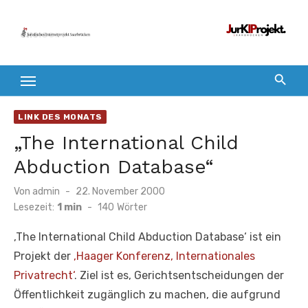
Zum
Inhalt
springen
LINK DES MONATS
„The International Child
Abduction Database“
Veröffentlicht
Von
admin
22. November 2000
am
Lesezeit:
1 min
-
140
Wörter
‚The International Child Abduction Database‘ ist ein
Projekt der
‚Haager Konferenz, Internationales
Privatrecht‘
. Ziel ist es, Gerichtsentscheidungen der
Öffentlichkeit zugänglich zu machen, die aufgrund