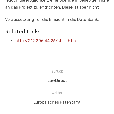
jedoch die Möglichkeit, eine Spende in beliebiger Höhe
an das Projekt zu entrichten. Diese ist aber nicht
Voraussetzung für die Einsicht in die Datenbank.
Related Links
http://212.206.44.26/start.htm
Beitragsnavigation
Zurück
Vorheriger
LawDirect
Beitrag:
Weiter
Nächster
Europäisches Patentamt
Beitrag: