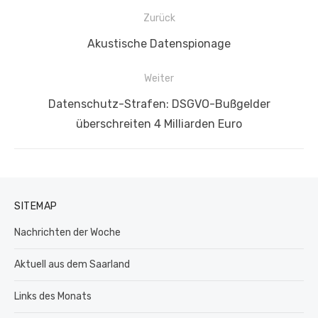
Beitragsnavigation
Zurück
Vorheriger
Akustische Datenspionage
Beitrag:
Weiter
Nächster
Datenschutz-Strafen: DSGVO-Bußgelder
Beitrag:
überschreiten 4 Milliarden Euro
SITEMAP
Nachrichten der Woche
Aktuell aus dem Saarland
Links des Monats