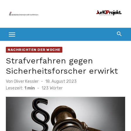
Zum
Inhalt
springen
NACHRICHTEN DER WOCHE
Strafverfahren gegen
Sicherheitsforscher erwirkt
Veröffentlicht
Von
Oliver Kessler
18. August 2023
am
Lesezeit:
1 min
-
123
Wörter