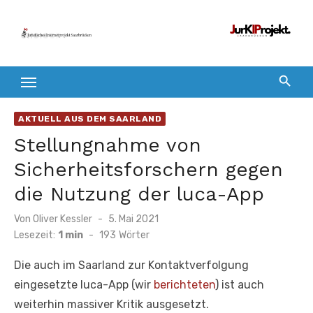
Zum
Inhalt
springen
AKTUELL AUS DEM SAARLAND
Stellungnahme von
Sicherheitsforschern gegen
die Nutzung der luca-App
Veröffentlicht
Von
Oliver Kessler
5. Mai 2021
am
Lesezeit:
1 min
-
193
Wörter
Die auch im Saarland zur Kontaktverfolgung
eingesetzte luca-App (wir
berichteten
) ist auch
weiterhin massiver Kritik ausgesetzt.