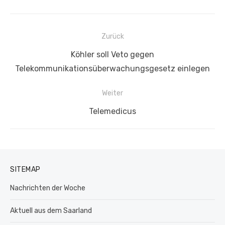
Beitragsnavigation
Zurück
Vorheriger
Köhler soll Veto gegen
Beitrag:
Telekommunikationsüberwachungsgesetz einlegen
Weiter
Nächster
Telemedicus
Beitrag:
SITEMAP
Nachrichten der Woche
Aktuell aus dem Saarland