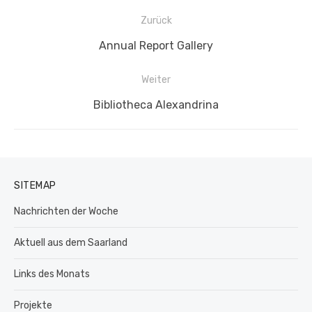
Beitragsnavigation
Zurück
Vorheriger
Annual Report Gallery
Beitrag:
Weiter
Nächster
Bibliotheca Alexandrina
Beitrag:
SITEMAP
Nachrichten der Woche
Aktuell aus dem Saarland
Links des Monats
Projekte