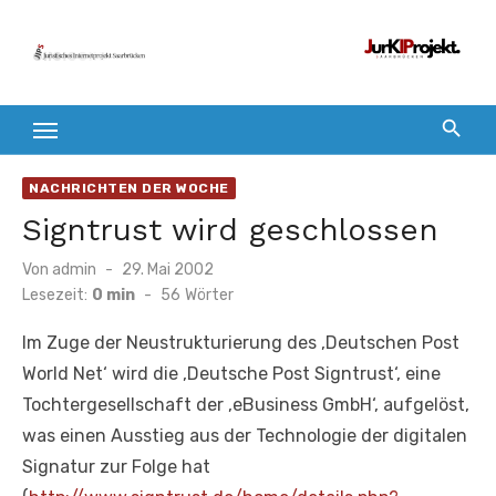
Zum
Inhalt
springen
NACHRICHTEN DER WOCHE
Signtrust wird geschlossen
Veröffentlicht
Von
admin
29. Mai 2002
am
Lesezeit:
0 min
-
56
Wörter
Im Zuge der Neustrukturierung des ‚Deutschen Post
World Net‘ wird die ‚Deutsche Post Signtrust‘, eine
Tochtergesellschaft der ‚eBusiness GmbH‘, aufgelöst,
was einen Ausstieg aus der Technologie der digitalen
Signatur zur Folge hat